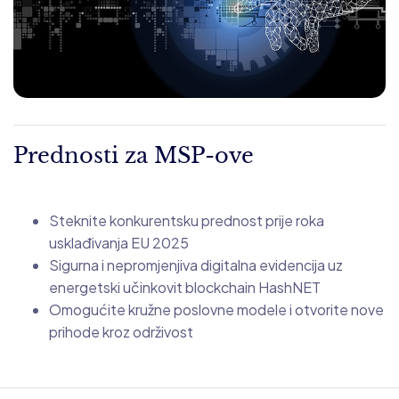
Prednosti za MSP-ove
Steknite konkurentsku prednost prije roka
usklađivanja EU 2025
Sigurna i nepromjenjiva digitalna evidencija uz
energetski učinkovit blockchain HashNET
Omogućite kružne poslovne modele i otvorite nove
prihode kroz održivost