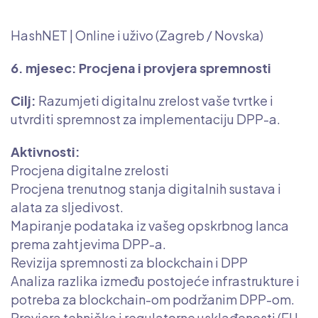
otvoriti vrata prema održivim poslovnim
modelima i novim tržištima.
HashNET | Online i uživo (Zagreb / Novska)
Online i uživo (Zagreb / Novska)
Namijenjeno MSP-ovima iz reguliranih sektora
6. mjesec: Procjena i provjera spremnosti
Trošak: 4800 EUR+ PDV /0 kn za prihvatljive
Cilj:
Razumjeti digitalnu zrelost vaše tvrtke i
prijavitelje (u skladu s GBER čl. 28)
utvrditi spremnost za implementaciju DPP-a.
Prilike ne čekaju. Prijavi se danas i osiguraj
konkurentsku prednost-
Aktivnosti:
Zajedno oblikujemo održivu i transparentnu
Procjena digitalne zrelosti
budućnost proizvoda – od izvora do krajnjeg
Procjena trenutnog stanja digitalnih sustava i
korisnika.
alata za sljedivost.
Mapiranje podataka iz vašeg opskrbnog lanca
prema zahtjevima DPP-a.
Revizija spremnosti za blockchain i DPP
Analiza razlika između postojeće infrastrukture i
potreba za blockchain-om podržanim DPP-om.
Provjera tehničke i regulatorne usklađenosti (EU