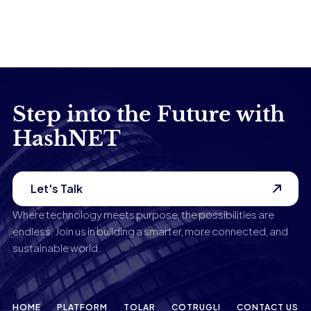
Step into the Future with
HashNET
Let's Talk
Where technology meets purpose, the possibilities are
endless. Join us in building a smarter, more connected, and
sustainable world.
HOME
PLATFORM
TOLAR
COTRUGLI
CONTACT US