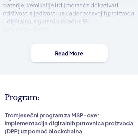
baterije, kemikalije itd.) morat će dokazivati
održivost, sljedivost i usklađenost svojih proizvoda
– digitalno, sigurno i u skladu s EU
zakonodavstvom.
Za male i srednje poduzetnike to znači samo
jedno:
prilagodba je nužna, a rani koraci donose
prednost.
Read More
Zato smo kreirali
intenzivan 3-mjesečni
program
, posebno osmišljen za MSP-ove koji žele:
razumjeti i pratiti nove EU regulative (ESPR,
CEAP, Zeleni plan EU),
Program:
digitalizirati proizvode uz pomoć blockchain
tehnologije,
testirati vlastittu
Digitalnu Putovnicu
Tromjesečni program za MSP-ove:
Proizvoda
na sigurnoj i energetski učinkovitoj
Implementacija digitalnih putovnica proizvoda
infrastrukturi HashNET-a,
(DPP) uz pomoć blockchaina