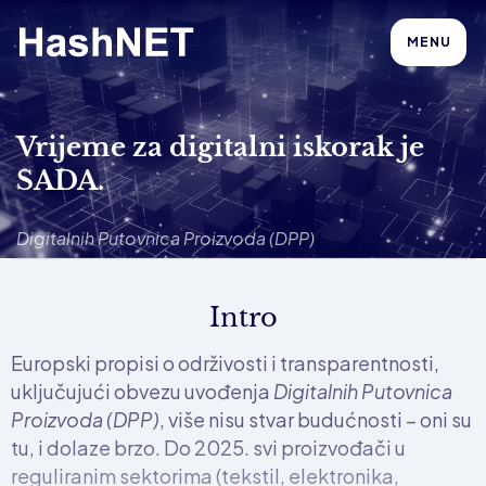
MENU
Vrijeme za digitalni iskorak je
SADA.
Digitalnih Putovnica Proizvoda (DPP)
Intro
Europski propisi o održivosti i transparentnosti,
uključujući obvezu uvođenja
Digitalnih Putovnica
Proizvoda (DPP)
, više nisu stvar budućnosti – oni su
tu, i dolaze brzo. Do 2025. svi proizvođači u
reguliranim sektorima (tekstil, elektronika,